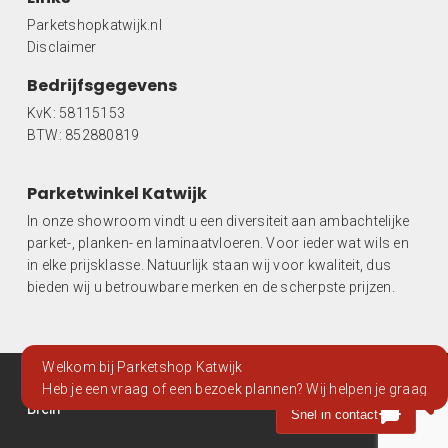
Parketshopkatwijk.nl
Disclaimer
Bedrijfsgegevens
KvK: 58115153
BTW: 852880819
Parketwinkel Katwijk
In onze showroom vindt u een diversiteit aan ambachtelijke
parket-, planken- en laminaatvloeren. Voor ieder wat wils en
in elke prijsklasse. Natuurlijk staan wij voor kwaliteit, dus
bieden wij u betrouwbare merken en de scherpste prijzen.
Direct bellen
Stuur een email
Welkom bij Parketshop Katwijk
© 2026 Parketshop Katwijk. | Website gemaakt door
Buro
Heb je een vraag of een bezoek plannen? Wij helpen je graag
Brein
Whatsappen
Snel in contact