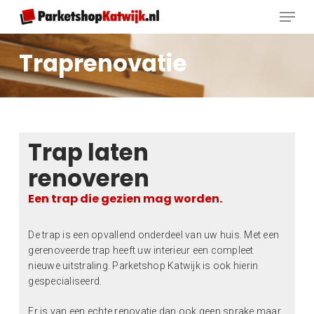
Skip
Menu
to
main
Close
Traprenovatie
content
Menu
Trap laten
renoveren
Een trap die gezien mag worden.
De trap is een opvallend onderdeel van uw huis. Met een
gerenoveerde trap heeft uw interieur een compleet
nieuwe uitstraling. Parketshop Katwijk is ook hierin
gespecialiseerd.
Er is van een echte renovatie dan ook geen sprake maar